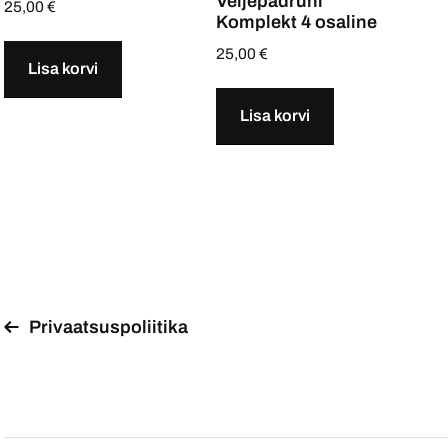
Veljepadruni
25,00
€
Komplekt 4 osaline
25,00
€
Lisa korvi
Lisa korvi
Privaatsuspoliitika