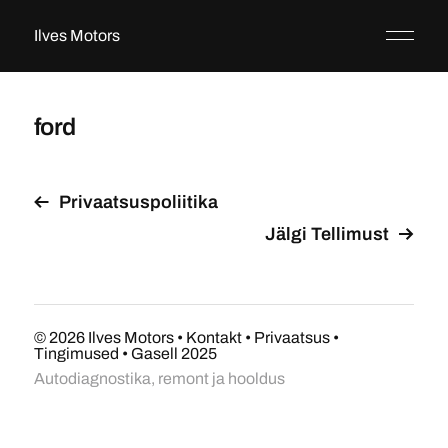
Ilves Motors
ford
Privaatsuspoliitika
Jälgi Tellimust
© 2026
Ilves Motors
•
Kontakt
•
Privaatsus
•
Tingimused
•
Gasell 2025
Autodiagnostika, remont ja hooldus